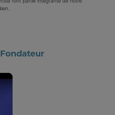
rtise font partie intégrante de notre
dien.
t Fondateur