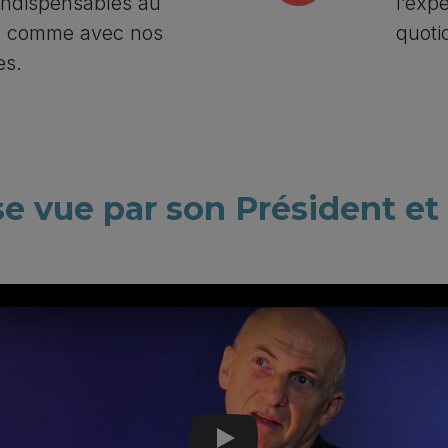
t indispensables au
l’expe
pe comme avec nos
quoti
es.
se vue par son Président e