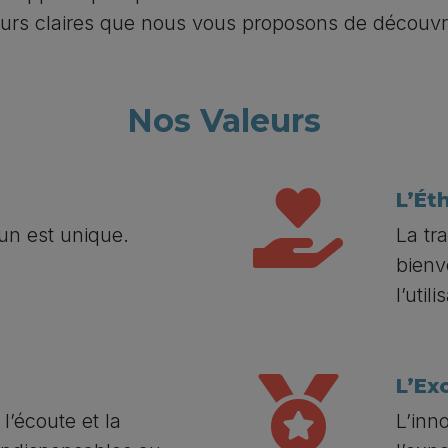
urs claires que nous vous proposons de découvri
Nos Valeurs
L’Ét
un est unique.
La tr
bienv
l’util
L’Ex
’écoute et la
L’inn