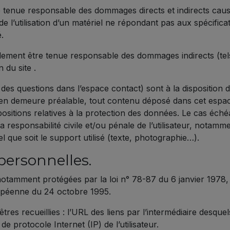
enue responsable des dommages directs et indirects causés a
t de l’utilisation d’un matériel ne répondant pas aux spécifica
.
lement être tenue responsable des dommages indirects (te
 du site .
 des questions dans l’espace contact) sont à la disposition 
 en demeure préalable, tout contenu déposé dans cet espace 
spositions relatives à la protection des données. Le cas éch
la responsabilité civile et/ou pénale de l’utilisateur, notam
l que soit le support utilisé (texte, photographie…).
personnelles.
tamment protégées par la loi n° 78-87 du 6 janvier 1978, l
ropéenne du 24 octobre 1995.
êtres recueillies : l’URL des liens par l’intermédiaire desquels
 de protocole Internet (IP) de l’utilisateur.