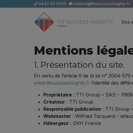
04 27 02 73 00
contact@ttisuccessinsights.fr
Vos 
Mentions légal
1. Présentation du site.
En vertu de l’article 6 de la loi n° 2004-575
www.ttisuccessinsights.fr
l’identité des diffé
Propriétaire
: TTI Group – SAS – 7908
Créateur
: TTI Group
Responsable publication
: TTI Group –
Webmaster
: Wilfried Tacquard – wtacq
Hébergeur
: OVH France